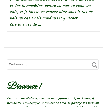
et des intempéries, contre un mur ou sous une
haie, et je laisse un espace vide sous le tas de
bois au cas où ils voudraient y nicher…
à
Lire la suite de
…
propos
de
Un
hérisson
dans
mon
jardin…
Bienvenue !
Le jardin de Malorie, c'est un petit jardin privé, de 4 ares, à
Gembloux, en Belgique. A travers ce blog, je partage ma passion