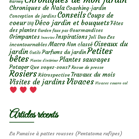
Barney
Chroniques de Nala
Coaching-jardin
Conseils
Coups de
Conception de jardins
Déco jardin et bouquets
coeur
Fêtes
DIY
des plantes
Gourmandises
Garden faux pas
Grimpantes
Inspirations
Les
Joli Duo
Insectes
Oiseaux du
Macro
Non classé
incontournables
Petites
jardin
Parfums du jardin
Outils
bêtes
Plantes sauvages
Plantes d’intérieur
Potager
Que voyez-vous?
Revue de presse
Rosiers
Travaux du mois
Rétrospective
Vivaces
Visites de jardins
Vivaces couvre-sol
Articles récents
La Punaise à pattes rousses (Pentatoma rufipes)