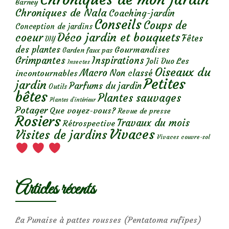
Barney
Chroniques de Nala
Coaching-jardin
Conseils
Coups de
Conception de jardins
Déco jardin et bouquets
coeur
Fêtes
DIY
des plantes
Gourmandises
Garden faux pas
Grimpantes
Inspirations
Les
Joli Duo
Insectes
Oiseaux du
Macro
Non classé
incontournables
Petites
jardin
Parfums du jardin
Outils
bêtes
Plantes sauvages
Plantes d’intérieur
Potager
Que voyez-vous?
Revue de presse
Rosiers
Travaux du mois
Rétrospective
Vivaces
Visites de jardins
Vivaces couvre-sol
Articles récents
La Punaise à pattes rousses (Pentatoma rufipes)