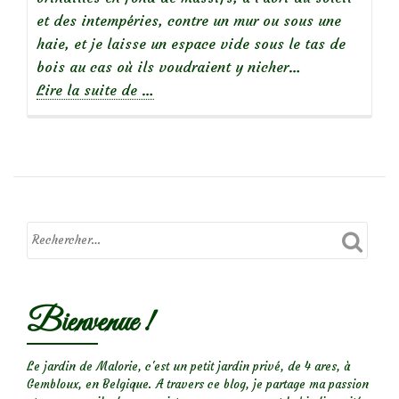
et des intempéries, contre un mur ou sous une
haie, et je laisse un espace vide sous le tas de
bois au cas où ils voudraient y nicher…
à
Lire la suite de
…
propos
de
Un
hérisson
dans
mon
jardin…
Bienvenue !
Le jardin de Malorie, c'est un petit jardin privé, de 4 ares, à
Gembloux, en Belgique. A travers ce blog, je partage ma passion