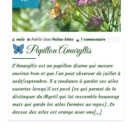
malo
Publié dans
Petites bêtes
1 commentaire
Papillon Amaryllis
L’Amaryllis est un papillon diurne qui mesure
environ 4cm et que l’on peut observer de juillet à
août/septembre. Il a tendance à garder ses ailes
ouvertes lorsqu’il est posé (ce qui permet de le
distinguer du Myrtil qui lui ressemble beaucoup
mais qui garde les ailes fermées au repos). Le
En
dessus des ailes est orange avec une
[…]
savoir
plus