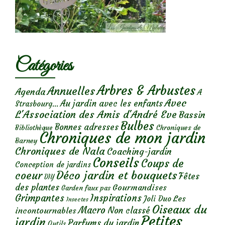
Catégories
Arbres & Arbustes
Annuelles
Agenda
A
Avec
Au jardin avec les enfants
Strasbourg...
L'Association des Amis d'André Eve
Bassin
Bulbes
Bonnes adresses
Chroniques de
Bibliothèque
Chroniques de mon jardin
Barney
Chroniques de Nala
Coaching-jardin
Conseils
Coups de
Conception de jardins
Déco jardin et bouquets
coeur
Fêtes
DIY
des plantes
Gourmandises
Garden faux pas
Grimpantes
Inspirations
Les
Joli Duo
Insectes
Oiseaux du
Macro
Non classé
incontournables
Petites
jardin
Parfums du jardin
Outils