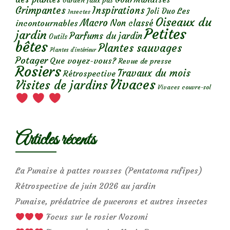
Garden faux pas
Grimpantes
Inspirations
Les
Joli Duo
Insectes
Oiseaux du
Macro
Non classé
incontournables
Petites
jardin
Parfums du jardin
Outils
bêtes
Plantes sauvages
Plantes d’intérieur
Potager
Que voyez-vous?
Revue de presse
Rosiers
Travaux du mois
Rétrospective
Vivaces
Visites de jardins
Vivaces couvre-sol
Articles récents
La Punaise à pattes rousses (Pentatoma rufipes)
Rétrospective de juin 2026 au jardin
Punaise, prédatrice de pucerons et autres insectes
Focus sur le rosier Nozomi