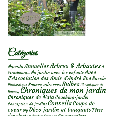
Catégories
Arbres & Arbustes
Annuelles
Agenda
A
Avec
Au jardin avec les enfants
Strasbourg...
L'Association des Amis d'André Eve
Bassin
Bulbes
Bonnes adresses
Chroniques de
Bibliothèque
Chroniques de mon jardin
Barney
Chroniques de Nala
Coaching-jardin
Conseils
Coups de
Conception de jardins
Déco jardin et bouquets
coeur
Fêtes
DIY
des plantes
Gourmandises