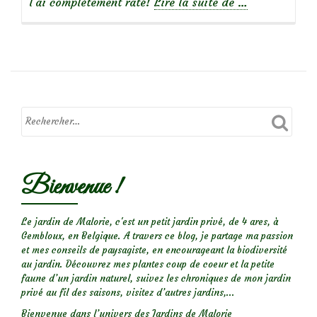
à
l’ai complètement raté!
Lire la suite de
…
propos
deSirop
de
violettes
odorantes
Bienvenue !
Le jardin de Malorie, c'est un petit jardin privé, de 4 ares, à
Gembloux, en Belgique. A travers ce blog, je partage ma passion
et mes conseils de paysagiste, en encourageant la biodiversité
au jardin. Découvrez mes plantes coup de coeur et la petite
faune d’un jardin naturel, suivez les chroniques de mon jardin
privé au fil des saisons, visitez d’autres jardins,...
Bienvenue dans l’univers des Jardins de Malorie