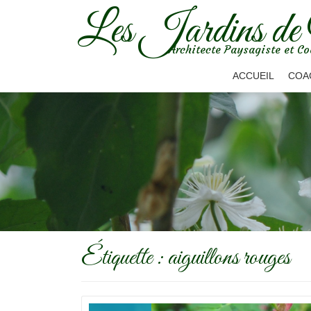
Les Jardins de
Aller
Architecte Paysagiste et Co
au
contenu
ACCUEIL
COA
Étiquette :
aiguillons rouges