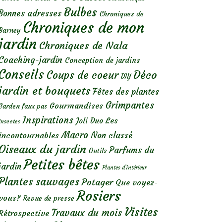
Bulbes
Bonnes adresses
Chroniques de
Chroniques de mon
Barney
jardin
Chroniques de Nala
Coaching-jardin
Conception de jardins
Conseils
Déco
Coups de coeur
DIY
jardin et bouquets
Fêtes des plantes
Grimpantes
Gourmandises
Garden faux pas
Inspirations
Les
Joli Duo
Insectes
Macro
Non classé
incontournables
Oiseaux du jardin
Parfums du
Outils
Petites bêtes
jardin
Plantes d’intérieur
Plantes sauvages
Potager
Que voyez-
Rosiers
vous?
Revue de presse
Visites
Travaux du mois
Rétrospective