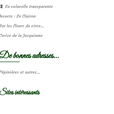
La volucelle transparente
Insecte : Le Clairon
Sur les fleurs de circe…
Corise de la Jusquiame
De bonnes adresses…
Pépinières et autres…
Sites intéressants