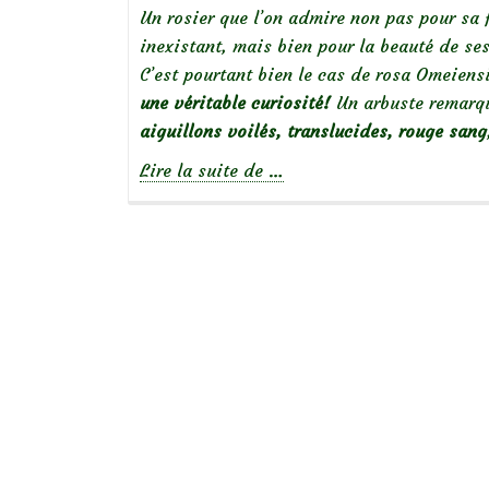
Un rosier que l’on admire non pas pour sa 
inexistant, mais bien pour la beauté de se
C’est pourtant bien le cas de rosa Omeiens
une véritable curiosité!
Un arbuste remarqu
aiguillons voilés, translucides, rouge sang
à
Lire la suite de
…
propos
de
Rosier
botanique
Omeiensis
ou
sericea