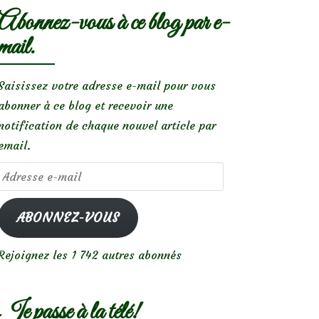
Abonnez-vous à ce blog par e-
mail.
Saisissez votre adresse e-mail pour vous
abonner à ce blog et recevoir une
notification de chaque nouvel article par
email.
Adresse
e-
mail
ABONNEZ-VOUS
Rejoignez les 1 742 autres abonnés
Je passe à la télé!