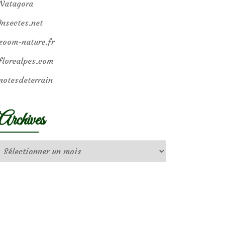
Natagora
Insectes.net
zoom-nature.fr
florealpes.com
notesdeterrain
Archives
Archives