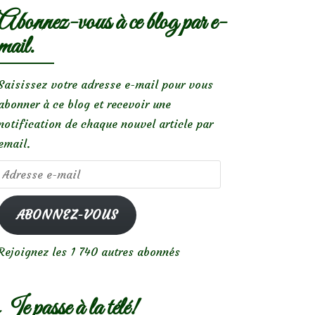
Abonnez-vous à ce blog par e-
mail.
Saisissez votre adresse e-mail pour vous
abonner à ce blog et recevoir une
notification de chaque nouvel article par
email.
Adresse
e-
mail
ABONNEZ-VOUS
Rejoignez les 1 740 autres abonnés
Je passe à la télé!