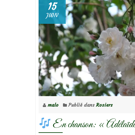
15
JUIN
malo
Publié dans
Rosiers
En chanson: « Adélaïd