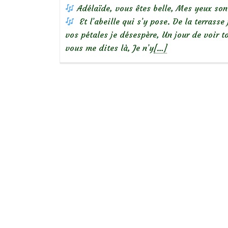
Adélaïde, vous êtes belle, Mes yeux son
Et l’abeille qui s’y pose. De la terrasse
vos pétales je désespère, Un jour de voir 
En
vous me dites là, Je n’y
[…]
savoir
plus
sur
En
chanson:
« Adélaïde »