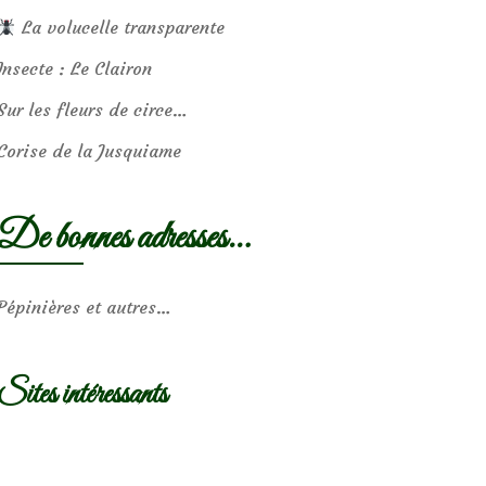
La volucelle transparente
Insecte : Le Clairon
Sur les fleurs de circe…
Corise de la Jusquiame
De bonnes adresses…
Pépinières et autres…
Sites intéressants