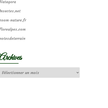
Natagora
Insectes.net
zoom-nature.fr
florealpes.com
notesdeterrain
Archives
Archives