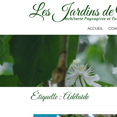
Les Jardins de
Aller
Architecte Paysagiste et Co
au
contenu
ACCUEIL
COA
Étiquette :
Adélaïde