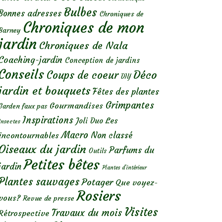
Bulbes
Bonnes adresses
Chroniques de
Chroniques de mon
Barney
jardin
Chroniques de Nala
Coaching-jardin
Conception de jardins
Conseils
Déco
Coups de coeur
DIY
jardin et bouquets
Fêtes des plantes
Grimpantes
Gourmandises
Garden faux pas
Inspirations
Les
Joli Duo
Insectes
Macro
Non classé
incontournables
Oiseaux du jardin
Parfums du
Outils
Petites bêtes
jardin
Plantes d’intérieur
Plantes sauvages
Potager
Que voyez-
Rosiers
vous?
Revue de presse
Visites
Travaux du mois
Rétrospective