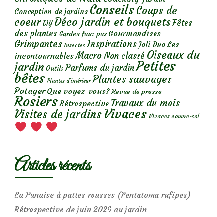
Conseils
Coups de
Conception de jardins
Déco jardin et bouquets
coeur
Fêtes
DIY
des plantes
Gourmandises
Garden faux pas
Grimpantes
Inspirations
Les
Joli Duo
Insectes
Oiseaux du
Macro
Non classé
incontournables
Petites
jardin
Parfums du jardin
Outils
bêtes
Plantes sauvages
Plantes d’intérieur
Potager
Que voyez-vous?
Revue de presse
Rosiers
Travaux du mois
Rétrospective
Vivaces
Visites de jardins
Vivaces couvre-sol
Articles récents
La Punaise à pattes rousses (Pentatoma rufipes)
Rétrospective de juin 2026 au jardin