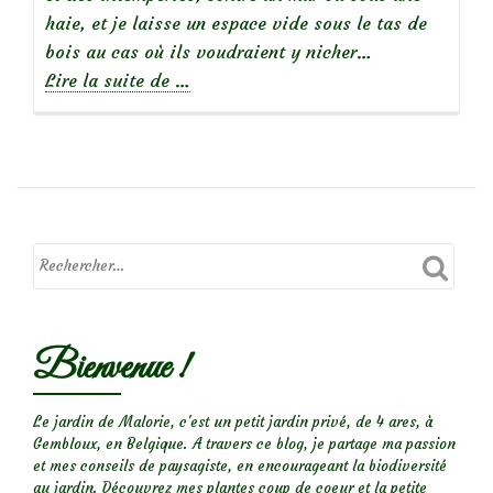
haie, et je laisse un espace vide sous le tas de
bois au cas où ils voudraient y nicher…
à
Lire la suite de
…
propos
de
Un
hérisson
dans
mon
jardin…
Bienvenue !
Le jardin de Malorie, c'est un petit jardin privé, de 4 ares, à
Gembloux, en Belgique. A travers ce blog, je partage ma passion
et mes conseils de paysagiste, en encourageant la biodiversité
au jardin. Découvrez mes plantes coup de coeur et la petite