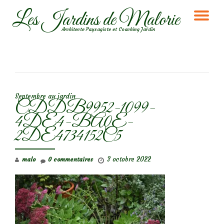
Les Jardins de Malorie
DÉ
Aller
Architecte Paysagiste et Coaching Jardin
au
LA
contenu
NA
NAVIGATION DE L’ARTICLE
Septembre au jardin
CDDB9952-1099-
4DE4-BA0E-
2DE4734152C5
3 octobre 2022
malo
0 commentaires