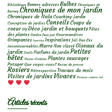
Bulbes
Bonnes adresses
Chroniques de
Bibliothèque
Chroniques de mon jardin
Barney
Chroniques de Nala
Coaching-jardin
Conseils
Coups de
Conception de jardins
Déco jardin et bouquets
coeur
Fêtes
DIY
des plantes
Gourmandises
Garden faux pas
Grimpantes
Inspirations
Les
Joli Duo
Insectes
Oiseaux du
Macro
Non classé
incontournables
Petites
jardin
Parfums du jardin
Outils
bêtes
Plantes sauvages
Plantes d’intérieur
Potager
Que voyez-vous?
Revue de presse
Rosiers
Travaux du mois
Rétrospective
Vivaces
Visites de jardins
Vivaces couvre-sol
Articles récents