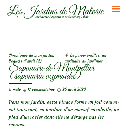
Les Jardins de Malorie
DÉ
Aller
Architecte Paysagiste et Coaching Jardin
au
LA
contenu
NA
NAVIGATION DE L’ARTICLE
Chroniques de mon jardin:
Le perce-oreilles, un
Beautés d’avril (2)
auxiliaire du jardinier
Saponaire de Montpellier
(saponaria ocymoides)
25 avril 2020
malo
11 commentaires
Dans mon jardin, cette vivace forme un joli couvre-
sol tapissant, en bordure d’un massif ensoleillé, au
pied d’un rosier dont elle ne dérange pas les
racines.