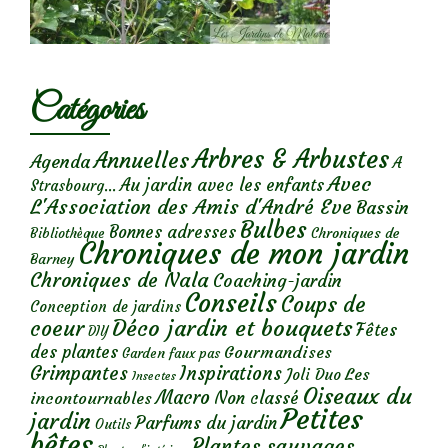
Catégories
Arbres & Arbustes
Annuelles
Agenda
A
Avec
Au jardin avec les enfants
Strasbourg...
L'Association des Amis d'André Eve
Bassin
Bulbes
Bonnes adresses
Chroniques de
Bibliothèque
Chroniques de mon jardin
Barney
Chroniques de Nala
Coaching-jardin
Conseils
Coups de
Conception de jardins
Déco jardin et bouquets
coeur
Fêtes
DIY
des plantes
Gourmandises
Garden faux pas
Grimpantes
Inspirations
Les
Joli Duo
Insectes
Oiseaux du
Macro
Non classé
incontournables
Petites
jardin
Parfums du jardin
Outils
bêtes
Plantes sauvages