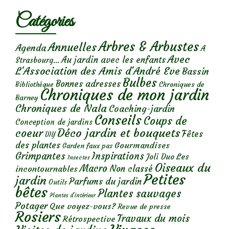
Catégories
Arbres & Arbustes
Annuelles
Agenda
A
Avec
Au jardin avec les enfants
Strasbourg...
L'Association des Amis d'André Eve
Bassin
Bulbes
Bonnes adresses
Chroniques de
Bibliothèque
Chroniques de mon jardin
Barney
Chroniques de Nala
Coaching-jardin
Conseils
Coups de
Conception de jardins
Déco jardin et bouquets
coeur
Fêtes
DIY
des plantes
Gourmandises
Garden faux pas
Grimpantes
Inspirations
Les
Joli Duo
Insectes
Oiseaux du
Macro
Non classé
incontournables
Petites
jardin
Parfums du jardin
Outils
bêtes
Plantes sauvages
Plantes d’intérieur
Potager
Que voyez-vous?
Revue de presse
Rosiers
Travaux du mois
Rétrospective