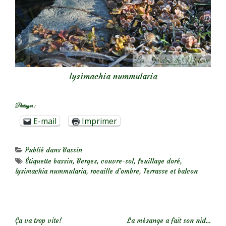
lysimachia nummularia
Partager :
E-mail
Imprimer
Publié dans
Bassin
Étiquette
bassin
,
Berges
,
couvre-sol
,
feuillage doré
,
lysimachia nummularia
,
rocaille d'ombre
,
Terrasse et balcon
NAVIGATION DE L’ARTICLE
Ça va trop vite!
La mésange a fait son nid…