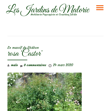
Les Jardins de Malorie
DÉ
Aller
Architecte Paysagiste et Coaching Jardin
au
LA
contenu
NA
NAVIGATION DE L’ARTICLE
Le massif de Gédéon
rosa ‘Castor’
24 mars 2020
malo
0 commentaires