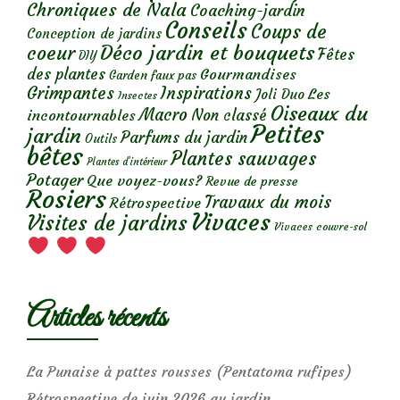
Chroniques de Nala
Coaching-jardin
Conseils
Coups de
Conception de jardins
Déco jardin et bouquets
coeur
Fêtes
DIY
des plantes
Gourmandises
Garden faux pas
Grimpantes
Inspirations
Les
Joli Duo
Insectes
Oiseaux du
Macro
Non classé
incontournables
Petites
jardin
Parfums du jardin
Outils
bêtes
Plantes sauvages
Plantes d’intérieur
Potager
Que voyez-vous?
Revue de presse
Rosiers
Travaux du mois
Rétrospective
Vivaces
Visites de jardins
Vivaces couvre-sol
Articles récents
La Punaise à pattes rousses (Pentatoma rufipes)
Rétrospective de juin 2026 au jardin