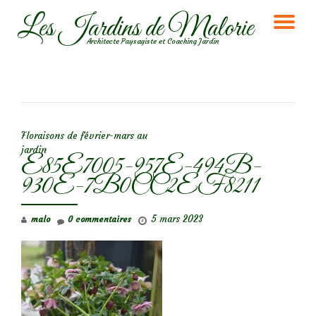
Les Jardins de Malorie
DÉ
Aller
Architecte Paysagiste et Coaching Jardin
au
LA
contenu
NA
NAVIGATION DE L’ARTICLE
Floraisons de février-mars au
jardin
E85E7005-957E-494B-
930E-7B0CC2EF8211
5 mars 2023
malo
0 commentaires