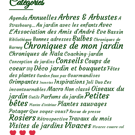
Catégories
Arbres & Arbustes
Annuelles
Agenda
A
Avec
Au jardin avec les enfants
Strasbourg...
L'Association des Amis d'André Eve
Bassin
Bulbes
Bonnes adresses
Chroniques de
Bibliothèque
Chroniques de mon jardin
Barney
Chroniques de Nala
Coaching-jardin
Conseils
Coups de
Conception de jardins
Déco jardin et bouquets
coeur
Fêtes
DIY
des plantes
Gourmandises
Garden faux pas
Grimpantes
Inspirations
Les
Joli Duo
Insectes
Oiseaux du
Macro
Non classé
incontournables
Petites
jardin
Parfums du jardin
Outils
bêtes
Plantes sauvages
Plantes d’intérieur
Potager
Que voyez-vous?
Revue de presse
Rosiers
Travaux du mois
Rétrospective
Vivaces
Visites de jardins
Vivaces couvre-sol