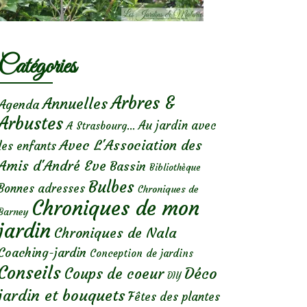
Catégories
Arbres &
Annuelles
Agenda
Arbustes
Au jardin avec
A Strasbourg...
Avec L'Association des
les enfants
Amis d'André Eve
Bassin
Bibliothèque
Bulbes
Bonnes adresses
Chroniques de
Chroniques de mon
Barney
jardin
Chroniques de Nala
Coaching-jardin
Conception de jardins
Conseils
Déco
Coups de coeur
DIY
jardin et bouquets
Fêtes des plantes