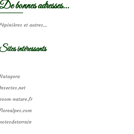
De bonnes adresses…
Pépinières et autres…
Sites intéressants
Natagora
Insectes.net
zoom-nature.fr
florealpes.com
notesdeterrain