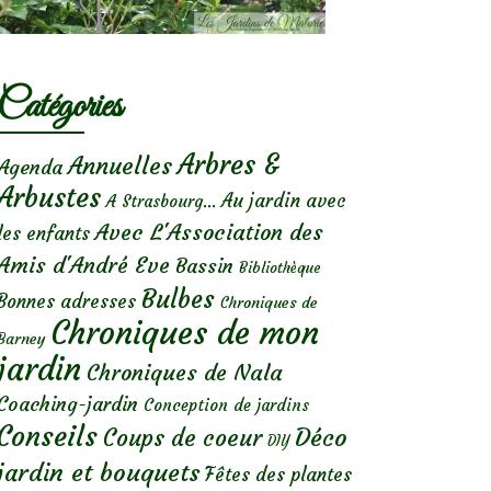
Catégories
Arbres &
Annuelles
Agenda
Arbustes
Au jardin avec
A Strasbourg...
Avec L'Association des
les enfants
Amis d'André Eve
Bassin
Bibliothèque
Bulbes
Bonnes adresses
Chroniques de
Chroniques de mon
Barney
jardin
Chroniques de Nala
Coaching-jardin
Conception de jardins
Conseils
Déco
Coups de coeur
DIY
jardin et bouquets
Fêtes des plantes