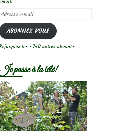
email.
Adresse
e-
mail
ABONNEZ-VOUS
Rejoignez les 1 740 autres abonnés
Je passe à la télé!