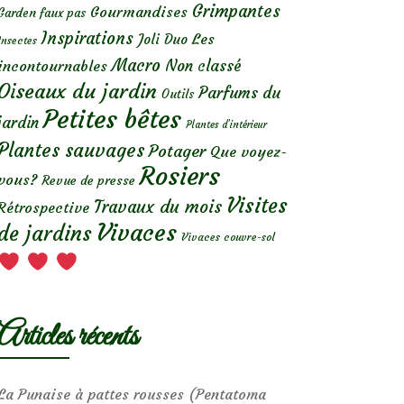
Grimpantes
Gourmandises
Garden faux pas
Inspirations
Les
Joli Duo
Insectes
Macro
Non classé
incontournables
Oiseaux du jardin
Parfums du
Outils
Petites bêtes
jardin
Plantes d’intérieur
Plantes sauvages
Potager
Que voyez-
Rosiers
vous?
Revue de presse
Visites
Travaux du mois
Rétrospective
Vivaces
de jardins
Vivaces couvre-sol
Articles récents
La Punaise à pattes rousses (Pentatoma