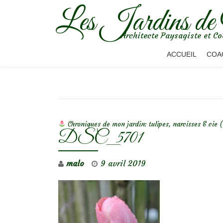
Les Jardins de
Aller
Architecte Paysagiste et Co
au
contenu
ACCUEIL
COA
NAVIGATION DE L’ARTICLE
Chroniques de mon jardin: tulipes, narcisses & cie (
DSC_5701
malo
9 avril 2019