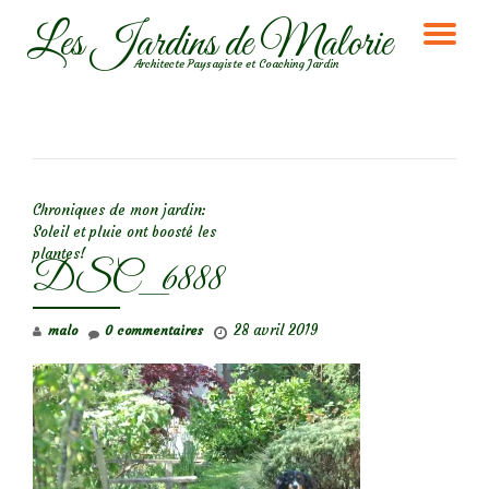
Les Jardins de Malorie
DÉ
Aller
Architecte Paysagiste et Coaching Jardin
au
LA
contenu
NA
NAVIGATION DE L’ARTICLE
Chroniques de mon jardin:
Soleil et pluie ont boosté les
plantes!
DSC_6888
28 avril 2019
malo
0 commentaires