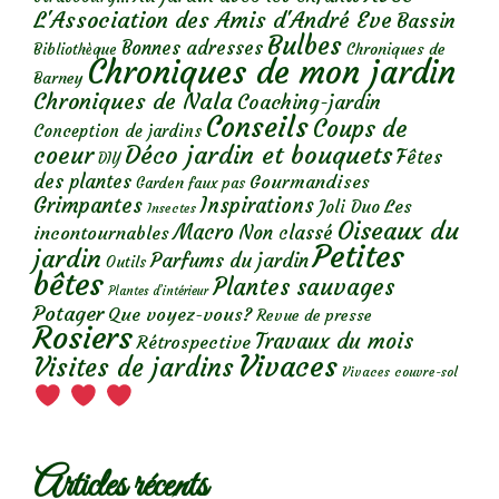
L'Association des Amis d'André Eve
Bassin
Bulbes
Bonnes adresses
Chroniques de
Bibliothèque
Chroniques de mon jardin
Barney
Chroniques de Nala
Coaching-jardin
Conseils
Coups de
Conception de jardins
Déco jardin et bouquets
coeur
Fêtes
DIY
des plantes
Gourmandises
Garden faux pas
Grimpantes
Inspirations
Les
Joli Duo
Insectes
Oiseaux du
Macro
Non classé
incontournables
Petites
jardin
Parfums du jardin
Outils
bêtes
Plantes sauvages
Plantes d’intérieur
Potager
Que voyez-vous?
Revue de presse
Rosiers
Travaux du mois
Rétrospective
Vivaces
Visites de jardins
Vivaces couvre-sol
Articles récents