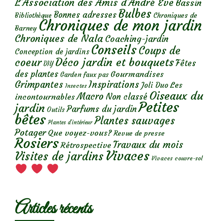
L'Association des Amis d'André Eve
Bassin
Bulbes
Bonnes adresses
Chroniques de
Bibliothèque
Chroniques de mon jardin
Barney
Chroniques de Nala
Coaching-jardin
Conseils
Coups de
Conception de jardins
Déco jardin et bouquets
coeur
Fêtes
DIY
des plantes
Gourmandises
Garden faux pas
Grimpantes
Inspirations
Les
Joli Duo
Insectes
Oiseaux du
Macro
Non classé
incontournables
Petites
jardin
Parfums du jardin
Outils
bêtes
Plantes sauvages
Plantes d’intérieur
Potager
Que voyez-vous?
Revue de presse
Rosiers
Travaux du mois
Rétrospective
Vivaces
Visites de jardins
Vivaces couvre-sol
Articles récents