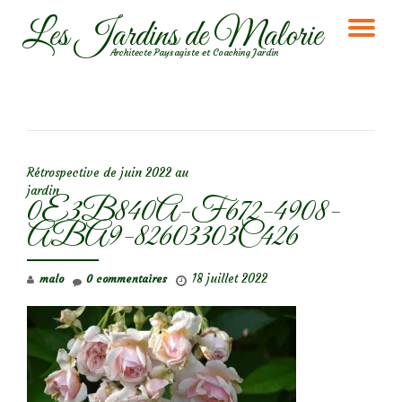
Les Jardins de Malorie
DÉ
Aller
Architecte Paysagiste et Coaching Jardin
au
LA
contenu
NA
NAVIGATION DE L’ARTICLE
Rétrospective de juin 2022 au
jardin
0E3B840A-F672-4908-
ABA9-82603303C426
18 juillet 2022
malo
0 commentaires