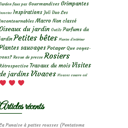
Grimpantes
Gourmandises
Garden faux pas
Inspirations
Les
Joli Duo
Insectes
Macro
Non classé
incontournables
Oiseaux du jardin
Parfums du
Outils
Petites bêtes
jardin
Plantes d’intérieur
Plantes sauvages
Potager
Que voyez-
Rosiers
vous?
Revue de presse
Visites
Travaux du mois
Rétrospective
Vivaces
de jardins
Vivaces couvre-sol
Articles récents
La Punaise à pattes rousses (Pentatoma