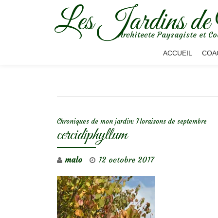
Les Jardins de
Aller
Architecte Paysagiste et Co
au
contenu
ACCUEIL
COA
NAVIGATION DE L’ARTICLE
Chroniques de mon jardin: Floraisons de septembre
cercidiphyllum
malo
12 octobre 2017