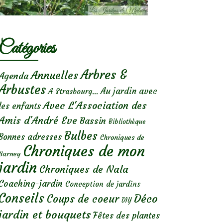
Catégories
Arbres &
Annuelles
Agenda
Arbustes
Au jardin avec
A Strasbourg...
Avec L'Association des
les enfants
Amis d'André Eve
Bassin
Bibliothèque
Bulbes
Bonnes adresses
Chroniques de
Chroniques de mon
Barney
jardin
Chroniques de Nala
Coaching-jardin
Conception de jardins
Conseils
Déco
Coups de coeur
DIY
jardin et bouquets
Fêtes des plantes