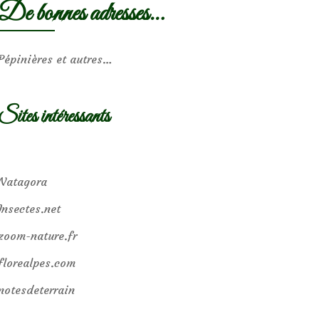
De bonnes adresses…
Pépinières et autres…
Sites intéressants
Natagora
Insectes.net
zoom-nature.fr
florealpes.com
notesdeterrain