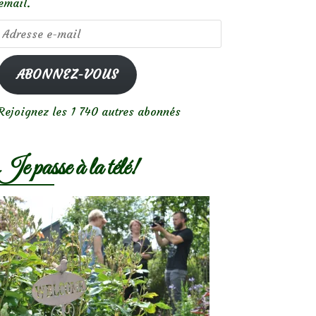
email.
Adresse
e-
mail
ABONNEZ-VOUS
Rejoignez les 1 740 autres abonnés
Je passe à la télé!