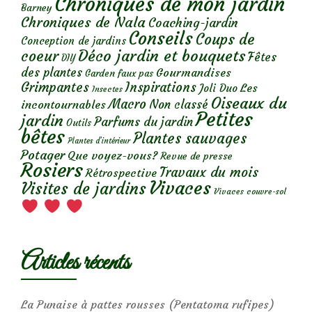
Chroniques de mon jardin
Barney
Chroniques de Nala
Coaching-jardin
Conseils
Coups de
Conception de jardins
Déco jardin et bouquets
coeur
Fêtes
DIY
des plantes
Gourmandises
Garden faux pas
Grimpantes
Inspirations
Les
Joli Duo
Insectes
Oiseaux du
Macro
Non classé
incontournables
Petites
jardin
Parfums du jardin
Outils
bêtes
Plantes sauvages
Plantes d’intérieur
Potager
Que voyez-vous?
Revue de presse
Rosiers
Travaux du mois
Rétrospective
Vivaces
Visites de jardins
Vivaces couvre-sol
Articles récents
La Punaise à pattes rousses (Pentatoma rufipes)