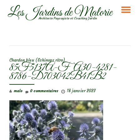
Les Jardins de Malorie
DÉ
Aller
Architecte Paysagiste et Coaching Jardin
au
LA
contenu
NA
NAVIGATION DE L’ARTICLE
Chardon bleu (Echinops ritro)
85F5137A-FA30-4281-
8786-D703042B41B2
18 janvier 2023
malo
0 commentaires