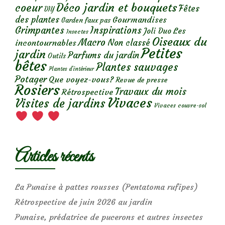
Déco jardin et bouquets
coeur
Fêtes
DIY
des plantes
Gourmandises
Garden faux pas
Grimpantes
Inspirations
Les
Joli Duo
Insectes
Oiseaux du
Macro
Non classé
incontournables
Petites
jardin
Parfums du jardin
Outils
bêtes
Plantes sauvages
Plantes d’intérieur
Potager
Que voyez-vous?
Revue de presse
Rosiers
Travaux du mois
Rétrospective
Vivaces
Visites de jardins
Vivaces couvre-sol
Articles récents
La Punaise à pattes rousses (Pentatoma rufipes)
Rétrospective de juin 2026 au jardin
Punaise, prédatrice de pucerons et autres insectes