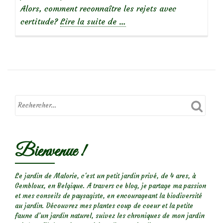
Alors, comment reconnaître les rejets avec
à
certitude?
Lire la suite de
…
propos
deConseils
rosiers
:
reconnaître
un
rejet
(gourmand)
Bienvenue !
Le jardin de Malorie, c'est un petit jardin privé, de 4 ares, à
Gembloux, en Belgique. A travers ce blog, je partage ma passion
et mes conseils de paysagiste, en encourageant la biodiversité
au jardin. Découvrez mes plantes coup de coeur et la petite
faune d’un jardin naturel, suivez les chroniques de mon jardin