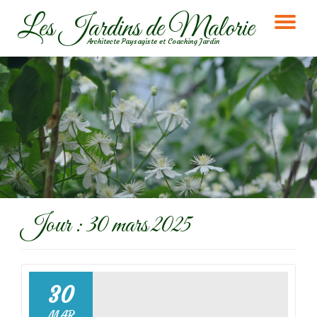
Les Jardins de Malorie
DÉ
Aller
Architecte Paysagiste et Coaching Jardin
au
LA
contenu
NA
Jour :
30 mars 2025
30
MAR