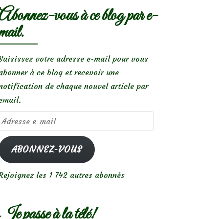
Abonnez-vous à ce blog par e-
mail.
Saisissez votre adresse e-mail pour vous
abonner à ce blog et recevoir une
notification de chaque nouvel article par
email.
Adresse
e-
mail
ABONNEZ-VOUS
Rejoignez les 1 742 autres abonnés
Je passe à la télé!