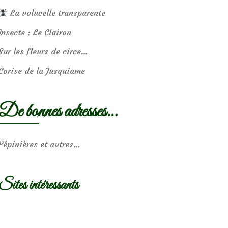
La volucelle transparente
Insecte : Le Clairon
Sur les fleurs de circe…
Corise de la Jusquiame
De bonnes adresses…
Pépinières et autres…
Sites intéressants