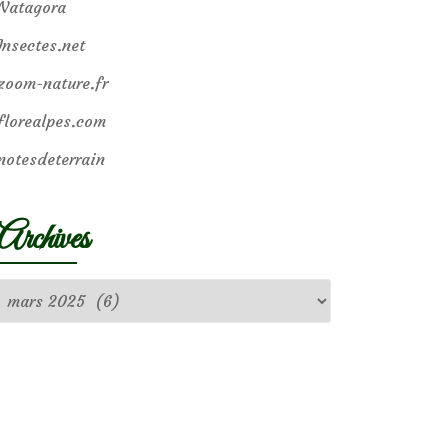
Natagora
Insectes.net
zoom-nature.fr
florealpes.com
notesdeterrain
Archives
Archives