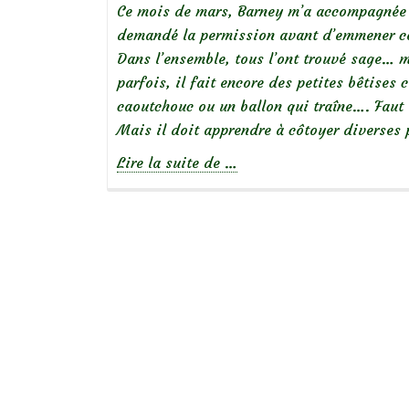
Ce mois de mars, Barney m’a accompagnée en
demandé la permission avant d’emmener ce
Dans l’ensemble, tous l’ont trouvé sage… m
parfois, il fait encore des petites bêtises
caoutchouc ou un ballon qui traîne…. Faut 
Mais il doit apprendre à côtoyer diverses 
à
Lire la suite de
…
propos
deBarney
m’accompagne
en
coaching-
jardin