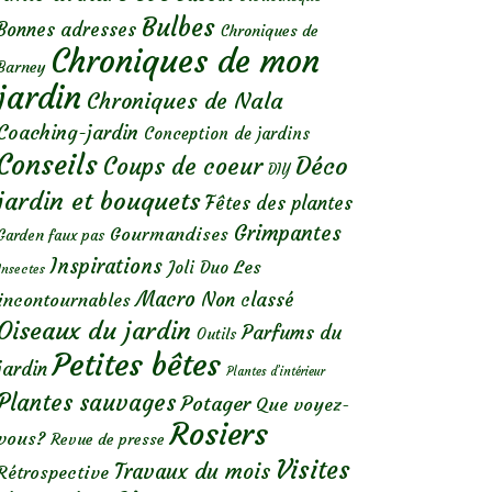
Bulbes
Bonnes adresses
Chroniques de
Chroniques de mon
Barney
jardin
Chroniques de Nala
Coaching-jardin
Conception de jardins
Conseils
Déco
Coups de coeur
DIY
jardin et bouquets
Fêtes des plantes
Grimpantes
Gourmandises
Garden faux pas
Inspirations
Les
Joli Duo
Insectes
Macro
Non classé
incontournables
Oiseaux du jardin
Parfums du
Outils
Petites bêtes
jardin
Plantes d’intérieur
Plantes sauvages
Potager
Que voyez-
Rosiers
vous?
Revue de presse
Visites
Travaux du mois
Rétrospective