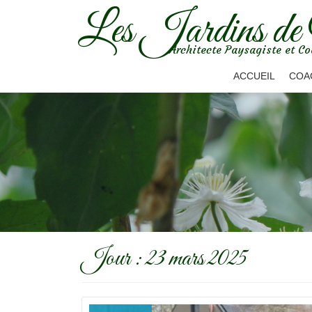
Les Jardins de
Aller
Architecte Paysagiste et Co
au
contenu
ACCUEIL
COA
Jour :
23 mars 2025