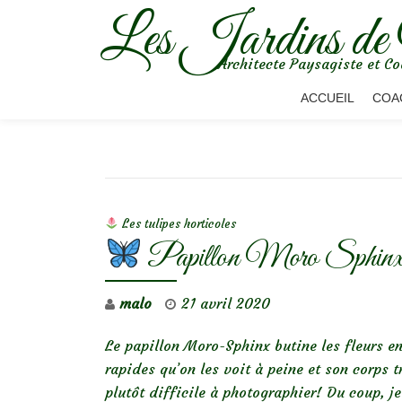
Les Jardins de
Aller
Architecte Paysagiste et Co
au
contenu
ACCUEIL
COA
NAVIGATION DE L’ARTICLE
Les tulipes horticoles
Papillon Moro Sphin
malo
21 avril 2020
Le papillon Moro-Sphinx butine les fleurs en
rapides qu’on les voit à peine et son corps 
plutôt difficile à photographier! Du coup, je 