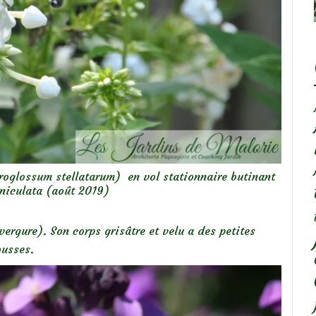
roglossum stellatarum) en vol stationnaire butinant
niculata (août 2019)
ergure). Son corps grisâtre et velu a des petites
ousses.