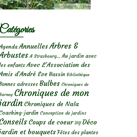
Catégories
Arbres &
Annuelles
Agenda
Arbustes
Au jardin avec
A Strasbourg...
Avec L'Association des
les enfants
Amis d'André Eve
Bassin
Bibliothèque
Bulbes
Bonnes adresses
Chroniques de
Chroniques de mon
Barney
jardin
Chroniques de Nala
Coaching-jardin
Conception de jardins
Conseils
Déco
Coups de coeur
DIY
jardin et bouquets
Fêtes des plantes