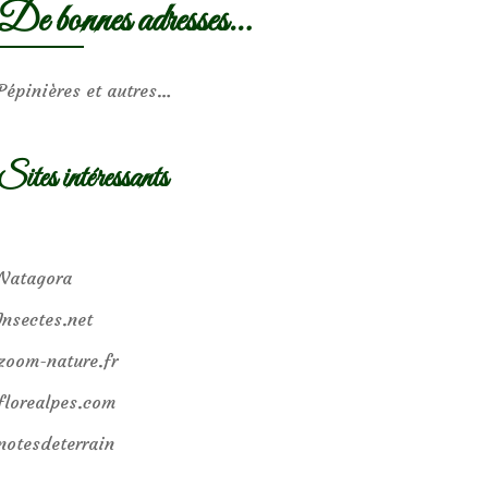
De bonnes adresses…
Pépinières et autres…
Sites intéressants
Natagora
Insectes.net
zoom-nature.fr
florealpes.com
notesdeterrain