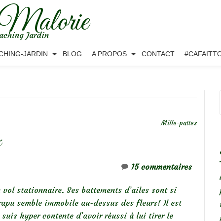
 Malorie
aching Jardin
CHING-JARDIN
BLOG
A PROPOS
CONTACT
#CAFAITT
Mille-pattes
x
15 commentaires
 vol stationnaire. Ses battements d’ailes sont si
trapu semble immobile au-dessus des fleurs! Il est
suis hyper contente d’avoir réussi à lui tirer le