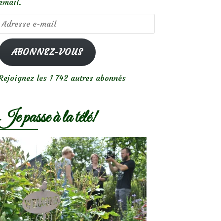
email.
Adresse
e-
mail
ABONNEZ-VOUS
Rejoignez les 1 742 autres abonnés
Je passe à la télé!