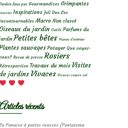
Grimpantes
Gourmandises
Garden faux pas
Inspirations
Les
Joli Duo
Insectes
Macro
Non classé
incontournables
Oiseaux du jardin
Parfums du
Outils
Petites bêtes
jardin
Plantes d’intérieur
Plantes sauvages
Potager
Que voyez-
Rosiers
vous?
Revue de presse
Visites
Travaux du mois
Rétrospective
Vivaces
de jardins
Vivaces couvre-sol
Articles récents
La Punaise à pattes rousses (Pentatoma