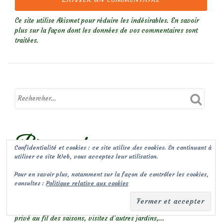
Ce site utilise Akismet pour réduire les indésirables.
En savoir
plus sur la façon dont les données de vos commentaires sont
traitées
.
Bienvenue !
Confidentialité et cookies : ce site utilise des cookies. En continuant à
utiliser ce site Web, vous acceptez leur utilisation.
Le jardin de Malorie, c'est un petit jardin privé, de 4 ares, à
Pour en savoir plus, notamment sur la façon de contrôler les cookies,
Gembloux, en Belgique. A travers ce blog, je partage ma passion
consultez :
Politique relative aux cookies
et mes conseils de paysagiste, en encourageant la biodiversité
au jardin. Découvrez mes plantes coup de coeur et la petite
faune d’un jardin naturel, suivez les chroniques de mon jardin
privé au fil des saisons, visitez d’autres jardins,...