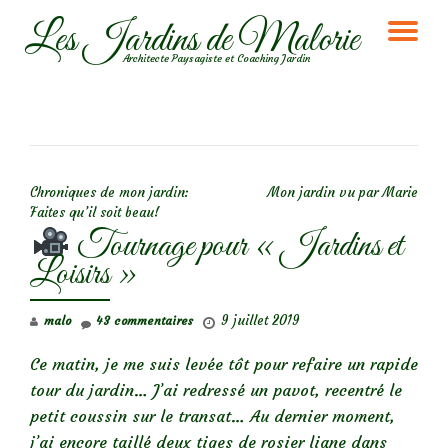
Les Jardins de Malorie
DÉ
Aller
Architecte Paysagiste et Coaching Jardin
au
LA
contenu
NA
NAVIGATION DE L’ARTICLE
Chroniques de mon jardin:
Mon jardin vu par Marie
Faites qu’il soit beau!
Tournage pour « Jardins et
Loisirs »
9 juillet 2019
malo
43 commentaires
Ce matin, je me suis levée tôt pour refaire un rapide
tour du jardin… J’ai redressé un pavot, recentré le
petit coussin sur le transat… Au dernier moment,
j’ai encore taillé deux tiges de rosier liane dans