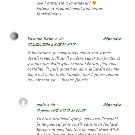
que j’aurai été à la hauteur!
Patience! Probablement pas avant
février/mars…
Pascale Rahir
a dit :
Répondre
10 juillet 2019 à 8 08 11 07117
Félicitations, je comprends mieux ton stress
dernièrement. Mais il va être super ton jardin et
y a pas que Nala qui crèvera l’écran, j’en suis
certaine. Et puis quand on aime le jardin comme
toi, il est beau toute l’année, non ? Je me réjouis
de voir tout ça … Bisous fleuris
malo
a dit :
Répondre
11 juillet 2019 à 11 11 23 07237
Tu crois vraiment que je crèverai l’écran!?
Je ne pourrai plus sortir sans mon foulard
Hermes et mes lunettes de soleil Dior! MDR
Au fait, Bon anniversaire! Gros bisous