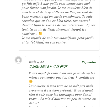
ça fait déjà 8 ans qu’ils sont venus chez moi
pour filmer mon jardin. Je me souviens bien de
mon trac et de la gentillesse de Luc; ce sont de
bons moments qu’on garde en mémoire. Je suis
certaine que tu t’en es bien tirée, ton naturel
devrait faire le succès de ces interviews . Après
tout, tu avais de l’entraînement devant les
caméras…
Je me réjouis de voir ton magnifique petit jardin
et toi (et Nala) en son centre.
malo
a dit :
Répondre
11 juillet 2019 à 11 11 18 07187
8 ans déjà! Je crois bien que je garderai les
mêmes souvenirs que toi: trac + gentillesse
Tant mieux si mon trac ne se voit pas mais
crois-moi il est bien présent! Et ça n’avait
rien à voir avec les tournages pour Canal
zoom… Ca m’a d’ailleurs un peu déroutée au
début!