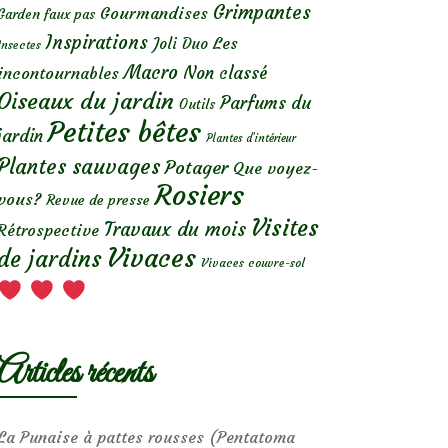
Grimpantes
Gourmandises
Garden faux pas
Inspirations
Les
Joli Duo
Insectes
Macro
Non classé
incontournables
Oiseaux du jardin
Parfums du
Outils
Petites bêtes
jardin
Plantes d’intérieur
Plantes sauvages
Potager
Que voyez-
Rosiers
vous?
Revue de presse
Visites
Travaux du mois
Rétrospective
Vivaces
de jardins
Vivaces couvre-sol
Articles récents
La Punaise à pattes rousses (Pentatoma