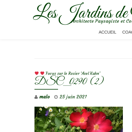
Les Jardins de
Aller
Architecte Paysagiste et Co
au
contenu
ACCUEIL
COA
NAVIGATION DE L’ARTICLE
Focus sur le Rosier ‘Axel Kahn’
DSC_0290 (2)
malo
25 juin 2021