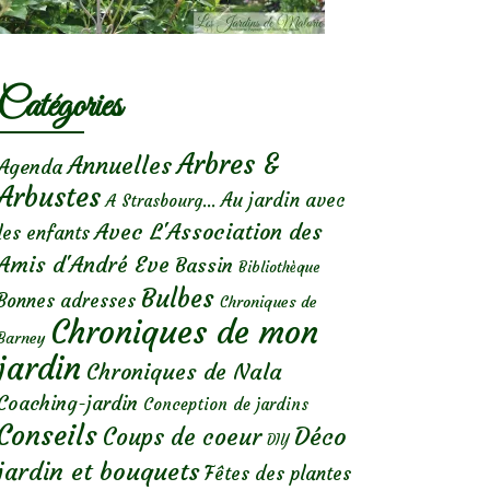
Catégories
Arbres &
Annuelles
Agenda
Arbustes
Au jardin avec
A Strasbourg...
Avec L'Association des
les enfants
Amis d'André Eve
Bassin
Bibliothèque
Bulbes
Bonnes adresses
Chroniques de
Chroniques de mon
Barney
jardin
Chroniques de Nala
Coaching-jardin
Conception de jardins
Conseils
Déco
Coups de coeur
DIY
jardin et bouquets
Fêtes des plantes