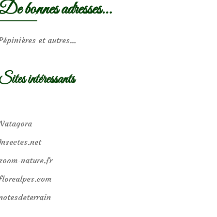
De bonnes adresses…
Pépinières et autres…
Sites intéressants
Natagora
Insectes.net
zoom-nature.fr
florealpes.com
notesdeterrain