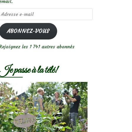
email.
Adresse
e-
mail
ABONNEZ-VOUS
Rejoignez les 1 741 autres abonnés
Je passe à la télé!