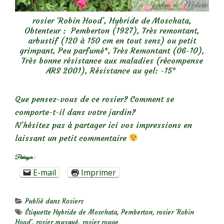
rosier ‘Robin Hood’, Hybride de Moschata,
Obtenteur : Pemberton (1927), Très remontant,
arbustif (120 à 150 cm en tout sens) ou petit
grimpant, Peu parfumé*, Très Remontant (06-10),
Très bonne résistance aux maladies (récompense
ARS 2001), Résistance au gel: -15°
Que pensez-vous de ce rosier? Comment se
comporte-t-il dans votre jardin?
N’hésitez pas à partager ici vos impressions en
laissant un petit commentaire
Partager :
E-mail
Imprimer
Publié dans
Rosiers
Étiquette
Hybride de Moschata
,
Pemberton
,
rosier 'Robin
Hood'
,
rosier musqué
,
rosier rouge