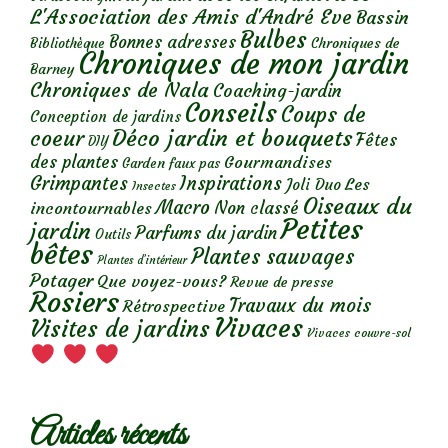
L'Association des Amis d'André Eve
Bassin
Bulbes
Bonnes adresses
Chroniques de
Bibliothèque
Chroniques de mon jardin
Barney
Chroniques de Nala
Coaching-jardin
Conseils
Coups de
Conception de jardins
Déco jardin et bouquets
coeur
Fêtes
DIY
des plantes
Gourmandises
Garden faux pas
Grimpantes
Inspirations
Les
Joli Duo
Insectes
Oiseaux du
Macro
Non classé
incontournables
Petites
jardin
Parfums du jardin
Outils
bêtes
Plantes sauvages
Plantes d’intérieur
Potager
Que voyez-vous?
Revue de presse
Rosiers
Travaux du mois
Rétrospective
Vivaces
Visites de jardins
Vivaces couvre-sol
Articles récents