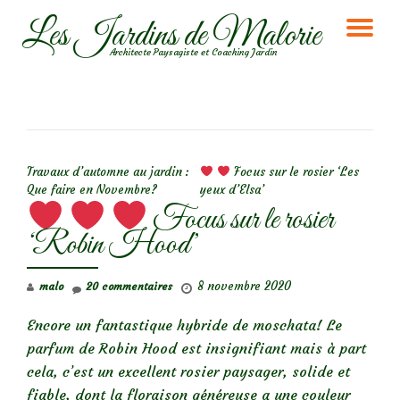
Les Jardins de Malorie
DÉ
Aller
Architecte Paysagiste et Coaching Jardin
au
LA
contenu
NA
NAVIGATION DE L’ARTICLE
Travaux d’automne au jardin :
Focus sur le rosier ‘Les
Que faire en Novembre?
yeux d’Elsa’
Focus sur le rosier
‘Robin Hood’
8 novembre 2020
malo
20 commentaires
Encore un fantastique hybride de moschata! Le
parfum de Robin Hood est insignifiant mais à part
cela, c’est un excellent rosier paysager, solide et
fiable, dont la floraison généreuse a une couleur