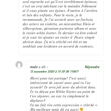
seul reproche est qu’il est terriblement épineux,
c’est un vrai méchant car le moindre frôlement
et il vous plante ses épines. À mettre à l’arrière
et loin des enfants. Pour le reste, je le
recommande. Je l’ai associé avec un fuchsia,
des asters na violetta, un miscanthus Klein et
silberspinne, géranium partense album et avec
le rosier white koster. Ce dernier va être enlevé
et je vais lui ajouter un rosier à’ fleurs simple
abricot doux. Ça m’a stitché cet été et me
semblait une évidence en accord de couleurs.
malo
a dit :
Répondre
12 novembre 2020 à 15 03 06 110611
Merci pour ton partage! C’est aussi
intéressant de savoir avec quoi tu l’as
associé! Ce sera joli avec du abricot doux.
Es-tu déçue par White Koster au point de
t’en séparer, ou vas-tu simplement le
déplacer?
Ca me fait rire cette expression « stitché ».
Ma meilleure amie dit ça aussi