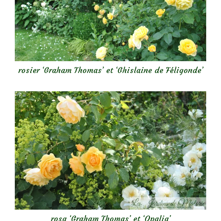
rosier ‘Graham Thomas’ et ‘Ghislaine de Féligonde’
rosa ‘Graham Thomas’ et ‘Opalia’