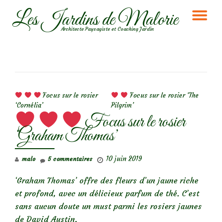
Les Jardins de Malorie
DÉ
Aller
Architecte Paysagiste et Coaching Jardin
au
LA
contenu
NA
NAVIGATION DE L’ARTICLE
Focus sur le rosier
Focus sur le rosier ‘The
‘Cornélia’
Pilgrim’
Focus sur le rosier
‘Graham Thomas’
10 juin 2019
malo
5 commentaires
‘Graham Thomas’ offre des fleurs d’un jaune riche
et profond, avec un délicieux parfum de thé. C’est
sans aucun doute un must parmi les rosiers jaunes
de David Austin.