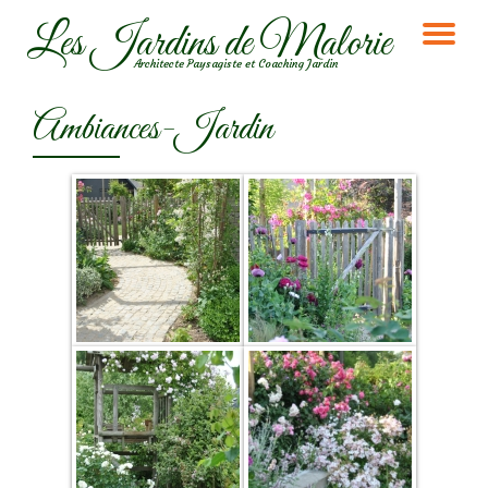
Les Jardins de Malorie
DÉ
Aller
Architecte Paysagiste et Coaching Jardin
au
LA
contenu
Ambiances-Jardin
NA